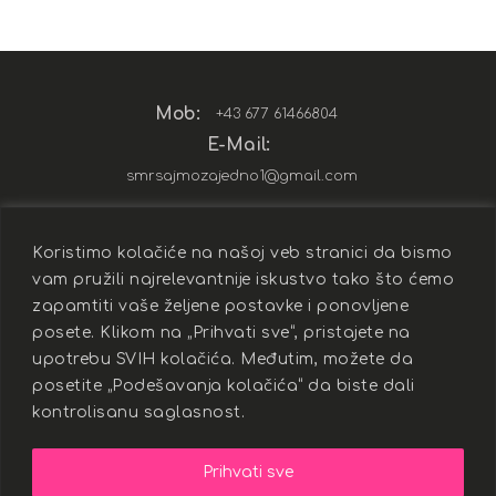
Mob:
+43 677 61466804
E-Mail:
smrsajmozajedno1@gmail.com
Koristimo kolačiće na našoj veb stranici da bismo
vam pružili najrelevantnije iskustvo tako što ćemo
zapamtiti vaše željene postavke i ponovljene
Sva prava zadržana ©
Milica Mitić
-
posete. Klikom na „Prihvati sve“, pristajete na
Nutrition coach
|
Politika privatnosti i
upotrebu SVIH kolačića. Međutim, možete da
zaštita
|
posetite „Podešavanja kolačića“ da biste dali
kontrolisanu saglasnost.
Prihvati sve