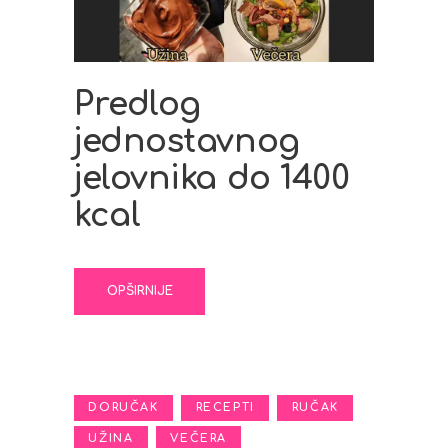
Predlog
jednostavnog
jelovnika do 1400
kcal
OPŠIRNIJE
,
,
,
DORUČAK
RECEPTI
RUČAK
,
UŽINA
VEČERA