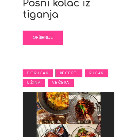
Posni kolač iz
tiganja
OPŠIRNIJE
,
,
,
DORUČAK
RECEPTI
RUČAK
,
UŽINA
VEČERA