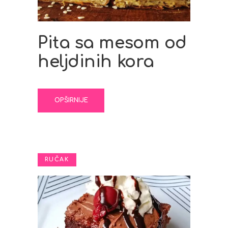
Pita sa mesom od
heljdinih kora
OPŠIRNIJE
RUČAK