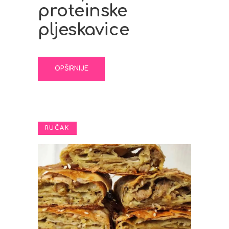
proteinske
pljeskavice
OPŠIRNIJE
RUČAK