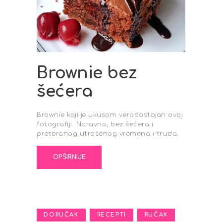
Brownie bez
šećera
Brownie koji je ukusom verodostojan ovoj
fotografiji. Naravno, bez šećera i
preteranog utrošenog vremena i truda.
OPŠIRNIJE
,
,
,
DORUČAK
RECEPTI
RUČAK