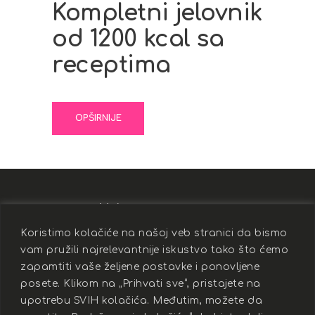
Kompletni jelovnik
od 1200 kcal sa
receptima
OPŠIRNIJE
Mob:
+43 677 61466804
E-Mail:
Koristimo kolačiće na našoj veb stranici da bismo
smrsajmozajedno1@gmail.com
vam pružili najrelevantnije iskustvo tako što ćemo
zapamtiti vaše željene postavke i ponovljene
posete. Klikom na „Prihvati sve“, pristajete na
upotrebu SVIH kolačića. Međutim, možete da