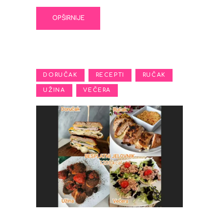
OPŠIRNIJE
,
,
,
DORUČAK
RECEPTI
RUČAK
,
UŽINA
VEČERA